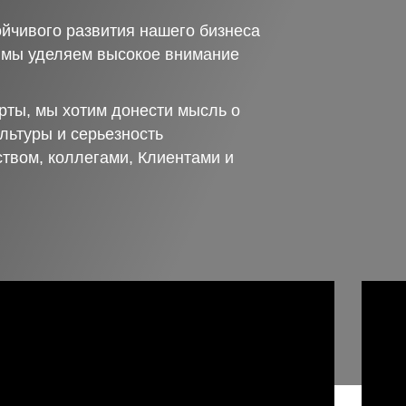
йчивого развития нашего бизнеса
о мы уделяем высокое внимание
рты, мы хотим донести мысль о
льтуры и серьезность
ством, коллегами, Клиентами и