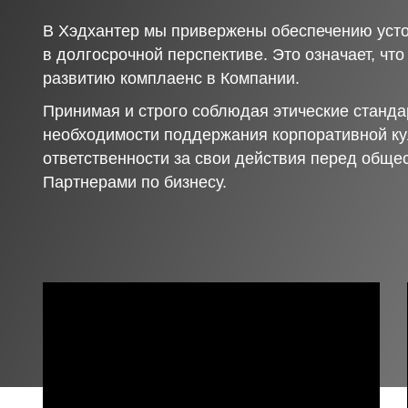
В Хэдхантер мы привержены обеспечению усто
в долгосрочной перспективе. Это означает, чт
развитию комплаенс в Компании.
Принимая и строго соблюдая этические станда
необходимости поддержания корпоративной ку
ответственности за свои действия перед обще
Партнерами по бизнесу.