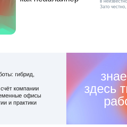
в неизвестн
Зато честно
знае
оты: гибрид,
здесь 
 счёт компании
ременные офисы
раб
ии и практики