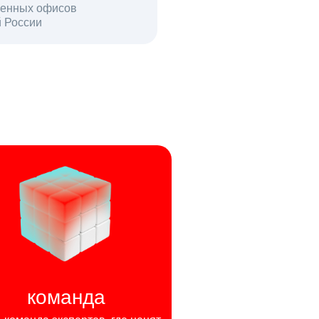
енных офисов
й России
пользователей в день
команда