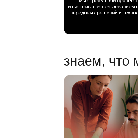
мы строим свои процесс
и системы с использованием 
передовых решений и техно
знаем, что