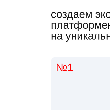
создаем эк
платформен
на уникаль
№1
1 мл