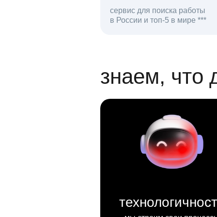
сервис для поиска работы
в России и топ-5 в мире ***
откликов на вак
знаем, что 
технологичнос