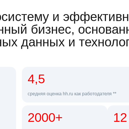
осистему и эффективн
ный бизнес, основан
ных данных и техноло
рд
4,5
средняя оценка hh.ru как работодателя **
2000+
68 млн
12