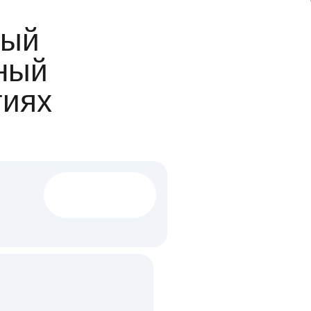
ый
ный
гиях
1522 тыс
вакансий
18 млн