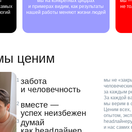
ы
мы на конкретных цифрах
мы — 
самых
и примерах видим, как результаты
не то
логий
нашей работы меняют жизни людей
 мы ценим
забота
мы не «зак
человечески
и человечность
за каждым р
За каждой в
вместе —
мы верим в с
Ценим всех, 
успех неизбежен
опытом, эксп
думай
headлайнеру
и нас самих 
как headлайнер