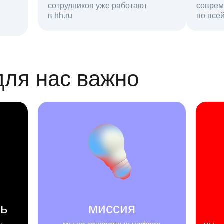
сотрудников уже работают
соврем
в hh.ru
резюме в базе
по все
ансии
для нас важно
ть
миссия