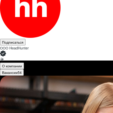
Подписаться
ООО
HeadHunter
О компании
Вакансии
54