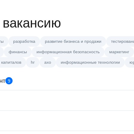
 вакансию
ты
разработка
развитие бизнеса и продажи
тестирован
финансы
информационная безопасность
маркетинг
 капиталов
hr
axo
информационные технологии
ю
нт
9
Тренер по развитию компете
HeadHunter::Коммерческий 
20 июл. 2026
Менеджер по продажам B2B 
HeadHunter::Телефонные пр
Тренер по развитию компете
вчера
HeadHunter::Коммерческий 