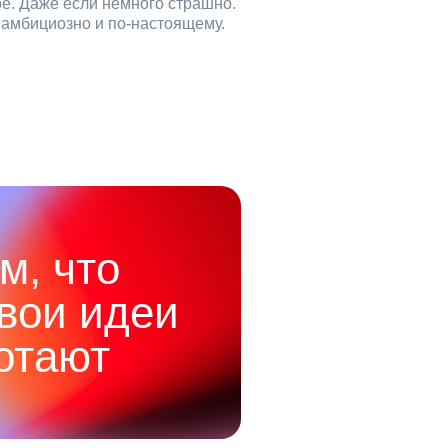
ое. Даже если немного страшно.
, амбициозно и по‑настоящему.
м, что
твои идеи
отают