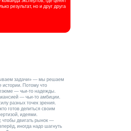
команда экспертов, где ценят
лько результат, но и друг друга
рываем задачи» — мы решаем
е истории. Потому что
езюме — чьи‑то надежды.
акансией — чьи‑то амбиции.
илу разных точек зрения.
кто готов делиться своим
ертизой, идеями.
, чтобы двигать рынок —
вперёд, иногда надо шагнуть