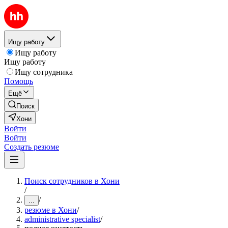
Ищу работу
Ищу работу
Ищу работу
Ищу сотрудника
Помощь
Ещё
Поиск
Хони
Войти
Войти
Создать резюме
Поиск сотрудников в Хони
/
/
...
резюме в Хони
/
administrative specialist
/