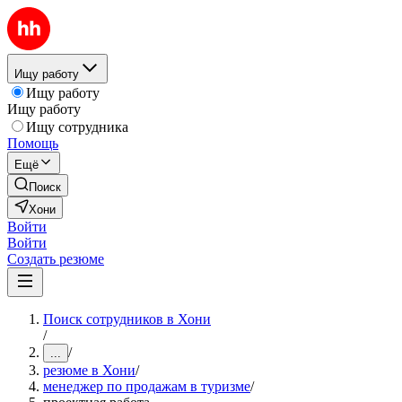
Ищу работу
Ищу работу
Ищу работу
Ищу сотрудника
Помощь
Ещё
Поиск
Хони
Войти
Войти
Создать резюме
Поиск сотрудников в Хони
/
/
...
резюме в Хони
/
менеджер по продажам в туризме
/