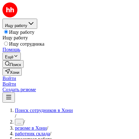
Ищу работу
Ищу работу
Ищу работу
Ищу сотрудника
Помощь
Ещё
Поиск
Хони
Войти
Войти
Создать резюме
Поиск сотрудников в Хони
/
/
...
резюме в Хони
/
работник склада
/