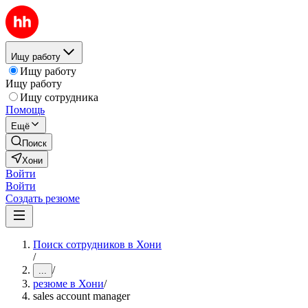
Ищу работу
Ищу работу
Ищу работу
Ищу сотрудника
Помощь
Ещё
Поиск
Хони
Войти
Войти
Создать резюме
Поиск сотрудников в Хони
/
/
...
резюме в Хони
/
sales account manager