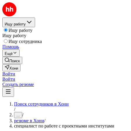
Ищу работу
Ищу работу
Ищу работу
Ищу сотрудника
Помощь
Ещё
Поиск
Хони
Войти
Войти
Создать резюме
Поиск сотрудников в Хони
/
/
...
резюме в Хони
/
специалист по работе с проектными институтами