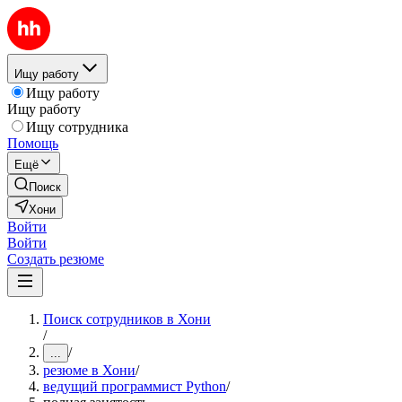
Ищу работу
Ищу работу
Ищу работу
Ищу сотрудника
Помощь
Ещё
Поиск
Хони
Войти
Войти
Создать резюме
Поиск сотрудников в Хони
/
/
...
резюме в Хони
/
ведущий программист Python
/