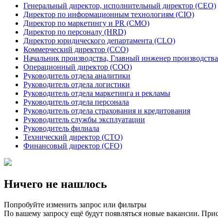
Генеральный директор, исполнительный директор (CEO)
Директор по информационным технологиям (CIO)
Директор по маркетингу и PR (CMO)
Директор по персоналу (HRD)
Директор юридического департамента (CLO)
Коммерческий директор (CCO)
Начальник производства, Главный инженер производства
Операционный директор (COO)
Руководитель отдела аналитики
Руководитель отдела логистики
Руководитель отдела маркетинга и рекламы
Руководитель отдела персонала
Руководитель отдела страхования и кредитования
Руководитель службы эксплуатации
Руководитель филиала
Технический директор (CTO)
Финансовый директор (CFO)
Ничего не нашлось
Попробуйте изменить запрос или фильтры
По вашему запросу ещё будут появляться новые вакансии. При