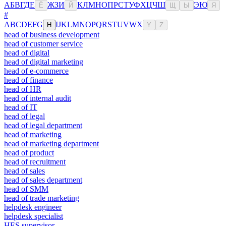
А
Б
В
Г
Д
Е
Ж
З
И
К
Л
М
Н
О
П
Р
С
Т
У
Ф
Х
Ц
Ч
Ш
Э
Ю
Ё
Й
Щ
Ы
Я
#
A
B
C
D
E
F
G
I
J
K
L
M
N
O
P
Q
R
S
T
U
V
W
X
H
Y
Z
head of business development
head of customer service
head of digital
head of digital marketing
head of e-commerce
head of finance
head of HR
head of internal audit
head of IT
head of legal
head of legal department
head of marketing
head of marketing department
head of product
head of recruitment
head of sales
head of sales department
head of SMM
head of trade marketing
helpdesk engineer
helpdesk specialist
HES supervisor