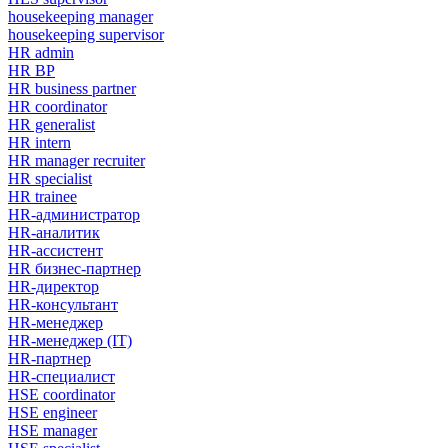
housekeeping manager
housekeeping supervisor
HR admin
HR BP
HR business partner
HR coordinator
HR generalist
HR intern
HR manager recruiter
HR specialist
HR trainee
HR-администратор
HR-аналитик
HR-ассистент
HR бизнес-партнер
HR-директор
HR-консультант
HR-менеджер
HR-менеджер (IT)
HR-партнер
HR-специалист
HSE coordinator
HSE engineer
HSE manager