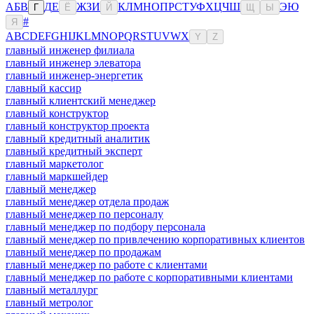
А
Б
В
Д
Е
Ж
З
И
К
Л
М
Н
О
П
Р
С
Т
У
Ф
Х
Ц
Ч
Ш
Э
Ю
Г
Ё
Й
Щ
Ы
#
Я
A
B
C
D
E
F
G
H
I
J
K
L
M
N
O
P
Q
R
S
T
U
V
W
X
Y
Z
главный инженер филиала
главный инженер элеватора
главный инженер-энергетик
главный кассир
главный клиентский менеджер
главный конструктор
главный конструктор проекта
главный кредитный аналитик
главный кредитный эксперт
главный маркетолог
главный маркшейдер
главный менеджер
главный менеджер отдела продаж
главный менеджер по персоналу
главный менеджер по подбору персонала
главный менеджер по привлечению корпоративных клиентов
главный менеджер по продажам
главный менеджер по работе с клиентами
главный менеджер по работе с корпоративными клиентами
главный металлург
главный метролог