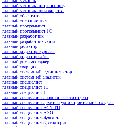
главный механик
главный механик по транспорту
главный механик производства
главный обогатитель
главный операционист
главный программист
главный программист 1С
главный разработчик
главный разработчик сайта
главный редактор
главный редактор журнала
главный редактор сайта
главный риск-менеджер
главный сварщик
главный системный администратор
главный системный аналитик
главный специалист
главный специалист 1С
главный специалист IT
главный специалист аналитического отдела
главный специалист архитектурно-строительного отдела
главный специалист АСУ ТП
главный специалист АХО
главный специалист-бухгалтер
главный специалист бухгалтерии