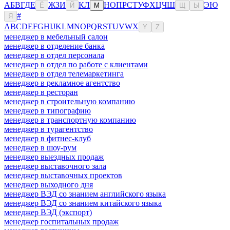
А
Б
В
Г
Д
Е
Ж
З
И
К
Л
Н
О
П
Р
С
Т
У
Ф
Х
Ц
Ч
Ш
Э
Ю
Ё
Й
М
Щ
Ы
#
Я
A
B
C
D
E
F
G
H
I
J
K
L
M
N
O
P
Q
R
S
T
U
V
W
X
Y
Z
менеджер в мебельный салон
менеджер в отделение банка
менеджер в отдел персонала
менеджер в отдел по работе с клиентами
менеджер в отдел телемаркетинга
менеджер в рекламное агентство
менеджер в ресторан
менеджер в строительную компанию
менеджер в типографию
менеджер в транспортную компанию
менеджер в турагентство
менеджер в фитнес-клуб
менеджер в шоу-рум
менеджер выездных продаж
менеджер выставочного зала
менеджер выставочных проектов
менеджер выходного дня
менеджер ВЭД со знанием английского языка
менеджер ВЭД со знанием китайского языка
менеджер ВЭД (экспорт)
менеджер госпитальных продаж