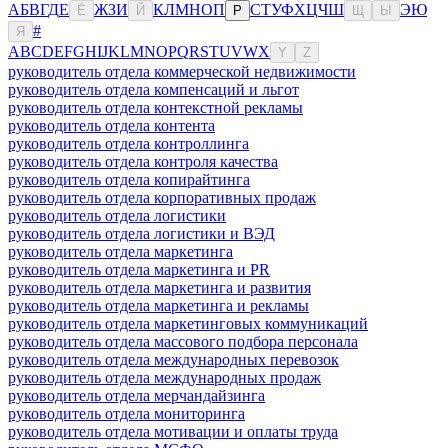
А
Б
В
Г
Д
Е
Ж
З
И
К
Л
М
Н
О
П
С
Т
У
Ф
Х
Ц
Ч
Ш
Э
Ю
Ё
Й
Р
Щ
Ы
#
Я
A
B
C
D
E
F
G
H
I
J
K
L
M
N
O
P
Q
R
S
T
U
V
W
X
Y
Z
руководитель отдела коммерческой недвижимости
руководитель отдела компенсаций и льгот
руководитель отдела контекстной рекламы
руководитель отдела контента
руководитель отдела контроллинга
руководитель отдела контроля качества
руководитель отдела копирайтинга
руководитель отдела корпоративных продаж
руководитель отдела логистики
руководитель отдела логистики и ВЭД
руководитель отдела маркетинга
руководитель отдела маркетинга и PR
руководитель отдела маркетинга и развития
руководитель отдела маркетинга и рекламы
руководитель отдела маркетинговых коммуникаций
руководитель отдела массового подбора персонала
руководитель отдела международных перевозок
руководитель отдела международных продаж
руководитель отдела мерчандайзинга
руководитель отдела мониторинга
руководитель отдела мотивации и оплаты труда