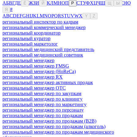
А
Б
В
Г
Д
Е
Ж
З
И
К
Л
М
Н
О
П
С
Т
У
Ф
Х
Ц
Ч
Ш
Э
Ю
Ё
Й
Р
Щ
Ы
#
Я
A
B
C
D
E
F
G
H
I
J
K
L
M
N
O
P
Q
R
S
T
U
V
W
X
Y
Z
региональный инспектор по кадрам
региональный коммерческий менеджер
региональный координатор
региональный куратор
региональный маркетолог
региональный медицинский представитель
региональный медицинский советник
региональный менеджер
региональный менеджер FMSG
региональный менеджер (HoReCa)
региональный менеджер RX
региональный менеджер активных продаж
региональный менеджер ОТС
региональный менеджер по закупкам
региональный менеджер по клинингу
региональный менеджер по маркетингу
региональный менеджер по персоналу
региональный менеджер по продажам
региональный менеджер по продажам (B2B)
региональный менеджер по продажам (алкоголь)
региональный менеджер по продажам медицинского