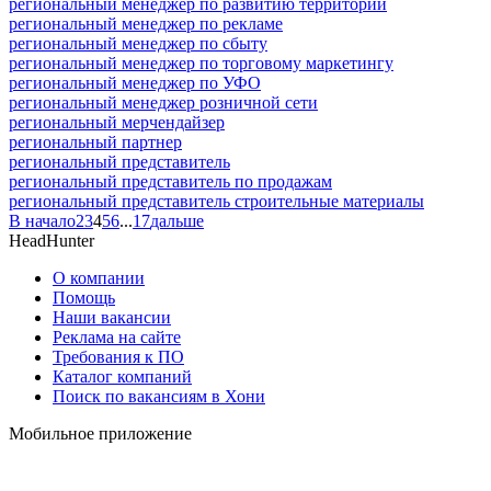
региональный менеджер по развитию территории
региональный менеджер по рекламе
региональный менеджер по сбыту
региональный менеджер по торговому маркетингу
региональный менеджер по УФО
региональный менеджер розничной сети
региональный мерчендайзер
региональный партнер
региональный представитель
региональный представитель по продажам
региональный представитель строительные материалы
В начало
2
3
4
5
6
...
17
дальше
HeadHunter
О компании
Помощь
Наши вакансии
Реклама на сайте
Требования к ПО
Каталог компаний
Поиск по вакансиям в Хони
Мобильное приложение