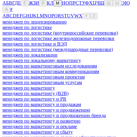
А
Б
В
Г
Д
Е
Ж
З
И
К
Л
Н
О
П
Р
С
Т
У
Ф
Х
Ц
Ч
Ш
Э
Ю
Ё
Й
М
Щ
Ы
#
Я
A
B
C
D
E
F
G
H
I
J
K
L
M
N
O
P
Q
R
S
T
U
V
W
X
Y
Z
менеджер по лицензированию
менеджер по логистике
менеджер по логистике (внутрироссийские перевозки)
менеджер по логистике железнодорожные перевозки
менеджер по логистике и ВЭД
менеджер по логистике (международные перевозки)
менеджер по локализации
менеджер по локальному маркетингу
менеджер по маркетинговым исследованиям
менеджер по маркетинговым коммуникациям
менеджер по маркетинговым проектам
менеджер по маркетинговым услугам
менеджер по маркетингу
менеджер по маркетингу (B2B)
менеджер по маркетингу и PR
менеджер по маркетингу и продажам
менеджер по маркетингу и продвижению
менеджер по маркетингу и продвижению бренда
менеджер по маркетингу и развитию
менеджер по маркетингу и рекламе
менеджер по маркетингу и сбыту