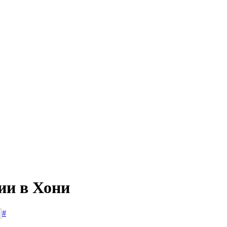
ии в Хони
#