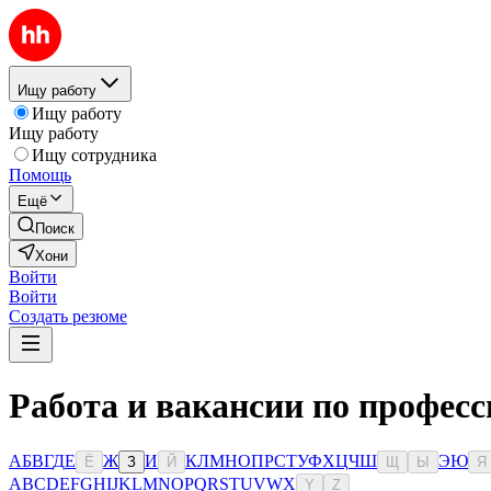
Ищу работу
Ищу работу
Ищу работу
Ищу сотрудника
Помощь
Ещё
Поиск
Хони
Войти
Войти
Создать резюме
Работа и вакансии по професс
А
Б
В
Г
Д
Е
Ж
И
К
Л
М
Н
О
П
Р
С
Т
У
Ф
Х
Ц
Ч
Ш
Э
Ю
Ё
З
Й
Щ
Ы
Я
A
B
C
D
E
F
G
H
I
J
K
L
M
N
O
P
Q
R
S
T
U
V
W
X
Y
Z