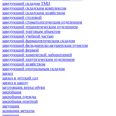
заведующий складом ТМЦ
заведующий складским комплексом
заведующий складским хозяйством
заведующий столовой
заведующий стоматологическим отделением
заведующий терапевтическим отделением
заведующий торговым объектом
заведующий учебной частью
заведующий фармацевтическим складом
заведующий фельдшерско-акушерским пунктом
заведующий фермой
заведующий химической лабораторией
заведующий хирургическим отделением
заведующий хозяйством
заведующий центральным складом
завхоз
завхоз в детский сад
завхоз в школу
заготовщик верха обуви
закройщик
закройщик одежды
закройщик-портной
закупщик
заливщик металла
замерщик