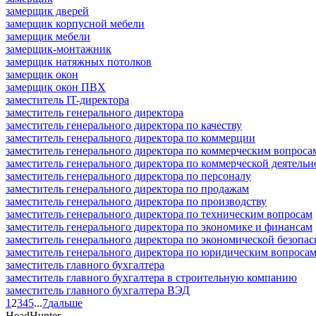
замерщик дверей
замерщик корпусной мебели
замерщик мебели
замерщик-монтажник
замерщик натяжных потолков
замерщик окон
замерщик окон ПВХ
заместитель IT-директора
заместитель генерального директора
заместитель генерального директора по качеству
заместитель генерального директора по коммерции
заместитель генерального директора по коммерческим вопроса
заместитель генерального директора по коммерческой деятельн
заместитель генерального директора по персоналу
заместитель генерального директора по продажам
заместитель генерального директора по производству
заместитель генерального директора по техническим вопросам
заместитель генерального директора по экономике и финансам
заместитель генерального директора по экономической безопас
заместитель генерального директора по юридическим вопроса
заместитель главного бухгалтера
заместитель главного бухгалтера в строительную компанию
заместитель главного бухгалтера ВЭД
1
2
3
4
5
...
7
дальше
HeadHunter