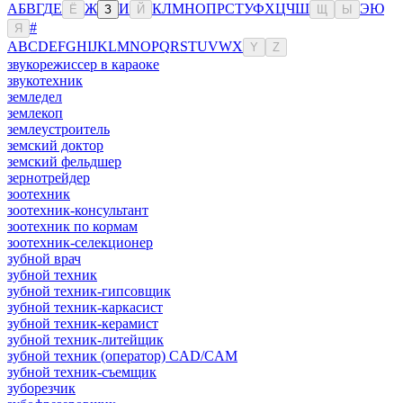
А
Б
В
Г
Д
Е
Ж
И
К
Л
М
Н
О
П
Р
С
Т
У
Ф
Х
Ц
Ч
Ш
Э
Ю
Ё
З
Й
Щ
Ы
#
Я
A
B
C
D
E
F
G
H
I
J
K
L
M
N
O
P
Q
R
S
T
U
V
W
X
Y
Z
звукорежиссер в караоке
звукотехник
земледел
землекоп
землеустроитель
земский доктор
земский фельдшер
зернотрейдер
зоотехник
зоотехник-консультант
зоотехник по кормам
зоотехник-селекционер
зубной врач
зубной техник
зубной техник-гипсовщик
зубной техник-каркасист
зубной техник-керамист
зубной техник-литейщик
зубной техник (оператор) CAD/CAM
зубной техник-съемщик
зуборезчик